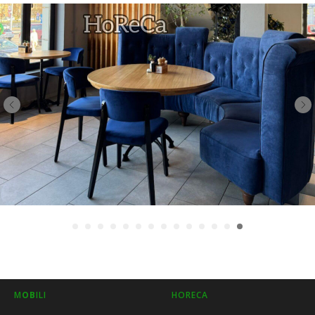
M
OB
ILI
HORECA
H
O
ME
I nostri progetti