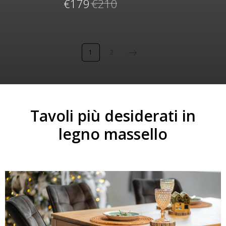
€
179
€
210
1
2
Tavoli più desiderati in
legno massello