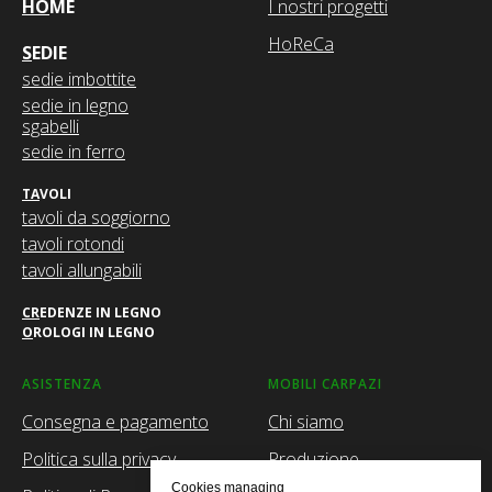
HoReCa
S
EDIE
sedie imbottite
sedie in legno
sgabelli
sedie in ferro
T
A
VOLI
tavoli da soggiorno
tavoli rotondi
tavoli allungabili
C
R
EDENZE IN LEGNO
O
ROLOGI IN LEGNO
ASISTENZA
MOBILI CARPAZI
Consegna e pagamento
Chi siamo
Politica sulla privacy
Produzione
Politica di Reso e reclami
Facebook
Cookies managing