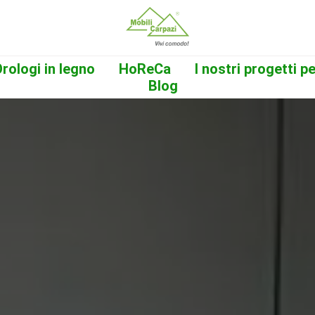
rologi in legno
HoReCa
I nostri progetti 
Blog