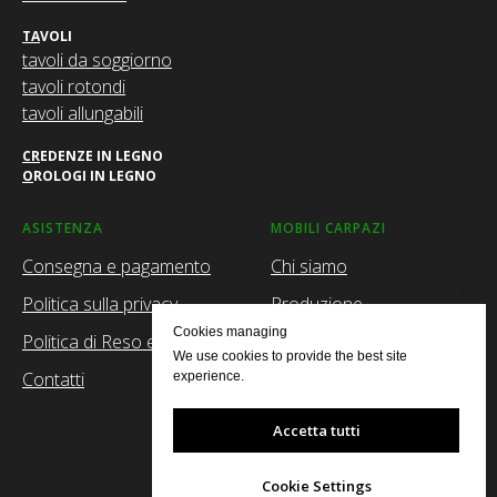
T
A
VOLI
tavoli da soggiorno
tavoli rotondi
tavoli allungabili
C
R
EDENZE IN LEGNO
O
ROLOGI IN LEGNO
ASISTENZA
MOBILI CARPAZI
Consegna e pagamento
Chi siamo
Politica sulla privacy
Produzione
Cookies managing
Politica di Reso e reclami
Facebook
We use cookies to provide the best site
Contatti
Instagram
experience.
Youtube
Accetta tutti
Pinterest
Cookie Settings
Collaborazione