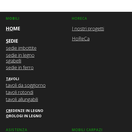
M
OB
ILI
HORECA
H
O
ME
I nostri progetti
HoReCa
S
EDIE
sedie imbottite
sedie in legno
sgabelli
sedie in ferro
T
A
VOLI
tavoli da soggiorno
tavoli rotondi
tavoli allungabili
C
R
EDENZE IN LEGNO
O
ROLOGI IN LEGNO
ASISTENZA
MOBILI CARPAZI