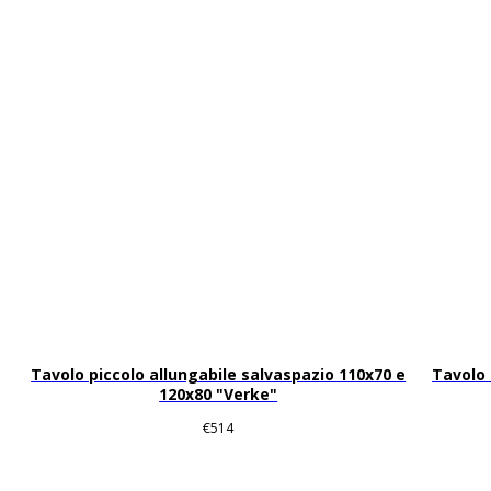
Tavolo piccolo allungabile salvaspazio 110x70 e
Tavolo 
120x80 "Verke"
€
514