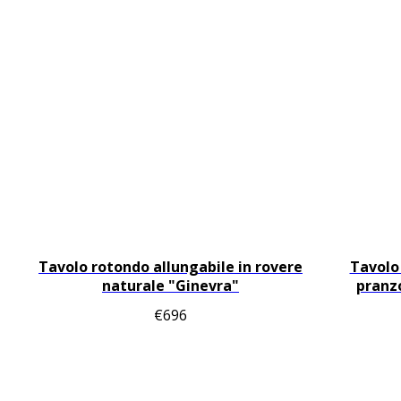
Tavolo rotondo allungabile in rovere
Tavolo 
naturale "Ginevra"
pranzo
€
696