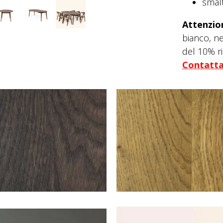
smal
Attenzio
bianco, n
del 10% r
Contatta 