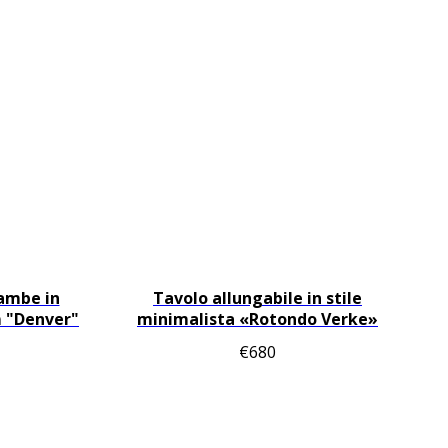
gambe in
Tavolo allungabile in stile
m "Denver"
minimalista «Rotondo Verke»
€
680