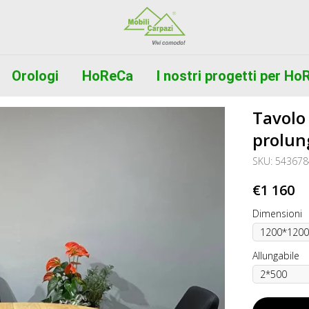
Orologi
HoReCa
I nostri progetti per H
Tavolo
prolun
SKU:
543678
€
1 160
Dimensioni
Allungabile