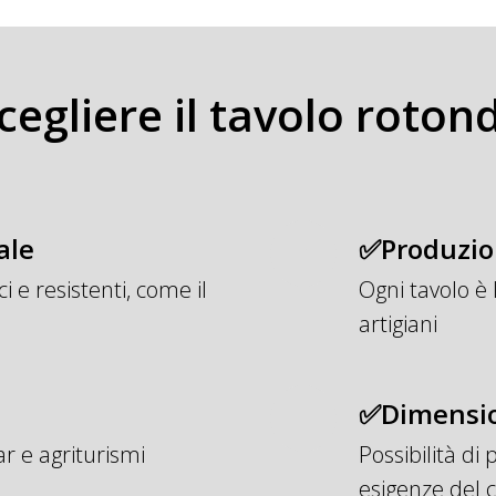
cegliere il tavolo roton
ale
✅Produzion
i e resistenti, come il
Ogni tavolo è 
artigiani
✅Dimension
ar e agriturismi
Possibilità di
esigenze del c