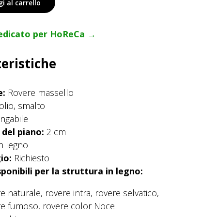
i al carrello
edicato per HoReCa →
eristiche
e:
Rovere massello
olio, smalto
ungabile
del piano:
2 cm
n legno
io:
Richiesto
sponibili per la struttura in legno:
e naturale, rovere intra, rovere selvatico,
re fumoso, rovere color Noce