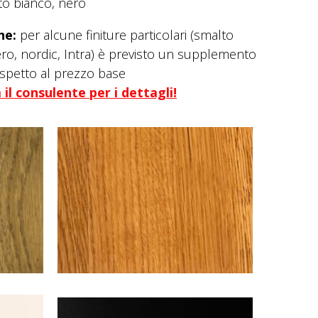
to bianco, nero
ne:
per alcune finiture particolari (smalto
ero, nordic, Intra) è previsto un supplemento
ispetto al prezzo base
il consulente per i dettagli!