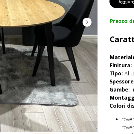
Aggiung
Prezzo d
Caratt
Material
Finitura:
Tipo:
All
Spessore 
Gambe:
I
Montagg
Colori di
rover
rove